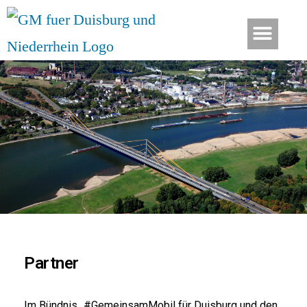
Aktionen und Veranstaltungen
Partner
Im Bündnis „#GemeinsamMobil für Duisburg und den